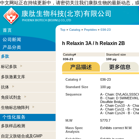
中文网站正在持续更新中，请密切关注我们康肽生物的最新动态，
Top
»
Catalog
»
Peptides
»
036-23
h Relaxin 3A / h Relaxin 2B
Catalog#
Standard size
多肽
036-23
100 µg
标记多肽
多肽激素文库
Catalog #
036-23
抗体
Standard Size
100 µg
Sequence
A - Chain: DVLAGLSS
免疫试剂盒
B - Chain: D SWMEEV
Disulfide Bridge:
A - Chain Cys10 - A - Ch
生物标志物阵列
A - Chain Cys11 - B - Ch
A - Chain Cys24 - B - Ch
M.W
5770.7
多肽样品检测
Mass Spec
Exhibits correct M.W.
Analysis
自定义肽链合成及GMP