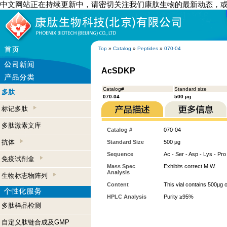
中文网站正在持续更新中，请密切关注我们康肽生物的最新动态，
Top
»
Catalog
»
Peptides
»
070-04
AcSDKP
Catalog#
Standard size
多肽
070-04
500 µg
标记多肽
多肽激素文库
Catalog #
070-04
抗体
Standard Size
500 µg
Sequence
Ac - Ser - Asp - Lys - Pro
免疫试剂盒
Mass Spec
Exhibits correct M.W.
Analysis
生物标志物阵列
Content
This vial contains 500µg 
HPLC Analysis
Purity ≥95%
多肽样品检测
自定义肽链合成及GMP