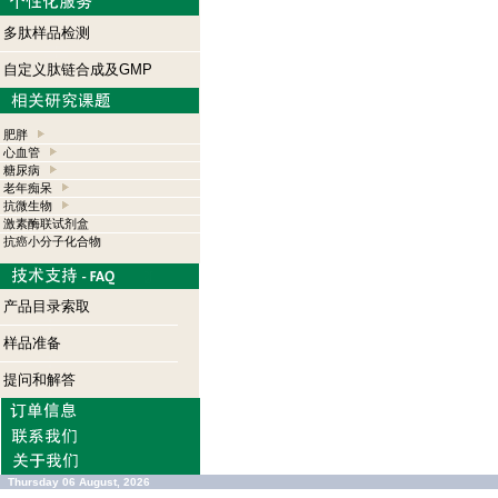
多肽样品检测
自定义肽链合成及GMP
肥胖
心血管
糖尿病
老年痴呆
抗微生物
激素酶联试剂盒
抗癌小分子化合物
产品目录索取
样品准备
提问和解答
Thursday 06 August, 2026