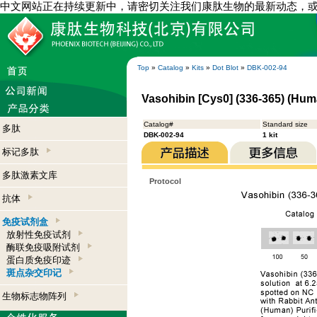
中文网站正在持续更新中，请密切关注我们康肽生物的最新动态，
Top
»
Catalog
»
Kits
»
Dot Blot
»
DBK-002-94
Vasohibin [Cys0] (336-365) (Huma
Catalog#
Standard size
多肽
DBK-002-94
1 kit
标记多肽
多肽激素文库
Protocol
抗体
免疫试剂盒
放射性免疫试剂
酶联免疫吸附试剂
蛋白质免疫印迹
斑点杂交印记
生物标志物阵列