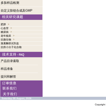
多肽样品检测
自定义肽链合成及GMP
肥胖
心血管
糖尿病
老年痴呆
抗微生物
激素酶联试剂盒
抗癌小分子化合物
产品目录索取
样品准备
提问和解答
Saturday 08 August, 2026
Copyrigh