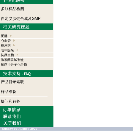
多肽样品检测
自定义肽链合成及GMP
肥胖
心血管
糖尿病
老年痴呆
抗微生物
激素酶联试剂盒
抗癌小分子化合物
产品目录索取
样品准备
提问和解答
Sunday 09 August, 2026