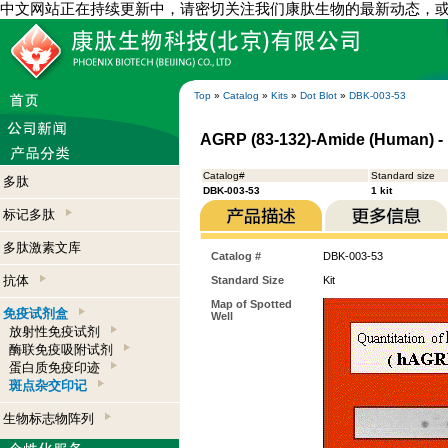
中文网站正在持续更新中，请密切关注我们康肽生物的最新动态，
Top
»
Catalog
»
Kits
»
Dot Blot
»
DBK-003-53
AGRP (83-132)-Amide (Human) - D
Catalog#
Standard size
多肽
DBK-003-53
1 kit
标记多肽
多肽激素文库
Catalog #
DBK-003-53
抗体
Standard Size
Kit
Map of Spotted
免疫试剂盒
Well
放射性免疫试剂
酶联免疫吸附试剂
蛋白质免疫印迹
斑点杂交印记
生物标志物阵列