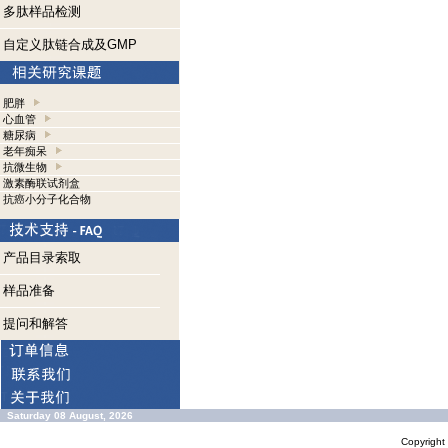
多肽样品检测
自定义肽链合成及GMP
肥胖
心血管
糖尿病
老年痴呆
抗微生物
激素酶联试剂盒
抗癌小分子化合物
产品目录索取
样品准备
提问和解答
Saturday 08 August, 2026
Copyrigh