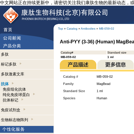
中文网站正在持续更新中，请密切关注我们康肽生物的最新动态，
Top
»
Catalog
»
Antibodies
»
MB-059-02
Anti-PYY (3-36) (Human) MagBe
Catalog#
Standard size
多肽
MB-059-02
1 ml
标记多肽
多肽激素文库
Catalog #
MB-059-02
抗体
Family
MagBead
免疫组化抗体
Standard Size
1 ml
纯化免疫球蛋白
Species
Human
抗体标记
免疫试剂盒
生物标志物阵列