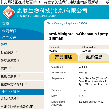
中文网站正在持续更新中，请密切关注我们康肽生物的最新动态，
Top
»
Catalog
»
Peptides
»
032-58
acyl-Minighrelin-Obestatin / prep
(Human)
多肽
Catalog#
Standard size
032-58
100 µg
标记多肽
多肽激素文库
Catalog #
032-58
抗体
Standard Size
100 µg
免疫试剂盒
Sequence
Gly - Ser - Ser(O - n - Oct
Gln - Phe - Asn - Ala - Pro 
生物标志物阵列
Tyr - Gln - Gln - His - Ser
Species
Human
M.W
4126.72
多肽样品检测
Mass Spec
Exhibits correct M.W.
Analysis
自定义肽链合成及GMP