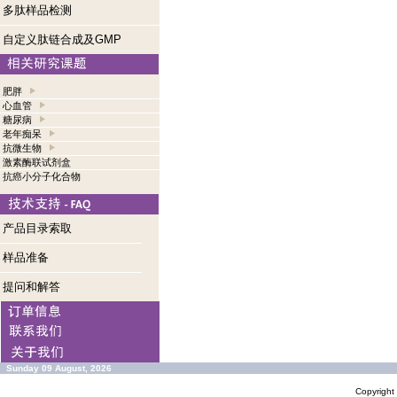
多肽样品检测
自定义肽链合成及GMP
肥胖
心血管
糖尿病
老年痴呆
抗微生物
激素酶联试剂盒
抗癌小分子化合物
产品目录索取
样品准备
提问和解答
Sunday 09 August, 2026
Copyrigh