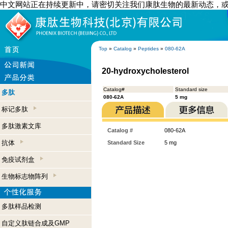
中文网站正在持续更新中，请密切关注我们康肽生物的最新动态，
Top
»
Catalog
»
Peptides
»
080-62A
20-hydroxycholesterol
Catalog#
Standard size
多肽
080-62A
5 mg
标记多肽
多肽激素文库
Catalog #
080-62A
抗体
Standard Size
5 mg
免疫试剂盒
生物标志物阵列
多肽样品检测
自定义肽链合成及GMP