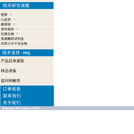
肥胖
心血管
糖尿病
老年痴呆
抗微生物
激素酶联试剂盒
抗癌小分子化合物
产品目录索取
样品准备
提问和解答
Saturday 08 August, 2026