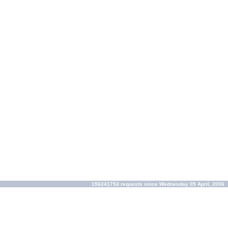
156241754 requests since Wednesday 05 April, 2006