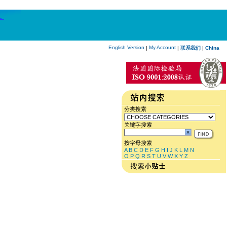
English Version
My Account
|
|
联系我们
|
China
分类搜索
关键字搜索
按字母搜索
A
B
C
D
E
F
G
H
I
J
K
L
M
N
O
P
Q
R
S
T
U
V
W
X
Y
Z