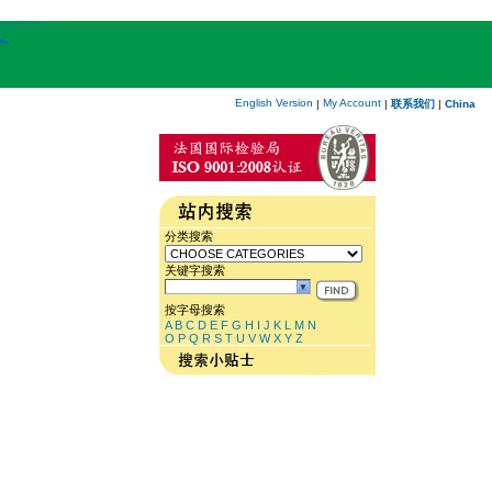
English Version
My Account
|
|
联系我们
|
China
分类搜索
关键字搜索
按字母搜索
A
B
C
D
E
F
G
H
I
J
K
L
M
N
O
P
Q
R
S
T
U
V
W
X
Y
Z