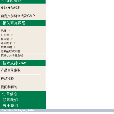
多肽样品检测
自定义肽链合成及GMP
肥胖
心血管
糖尿病
老年痴呆
抗微生物
激素酶联试剂盒
抗癌小分子化合物
产品目录索取
样品准备
提问和解答
Saturday 08 August, 2026