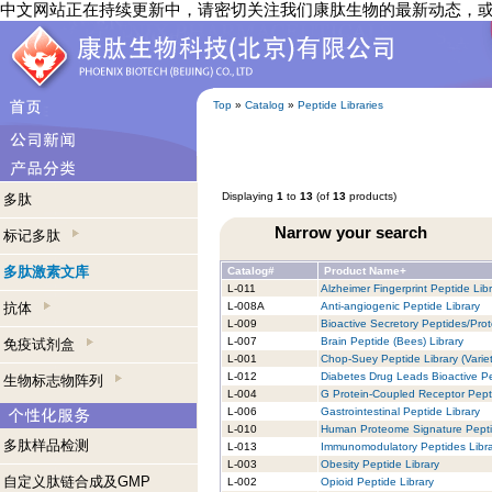
中文网站正在持续更新中，请密切关注我们康肽生物的最新动态，
Top
»
Catalog
»
Peptide Libraries
Displaying
1
to
13
(of
13
products)
多肽
Narrow your search
标记多肽
多肽激素文库
Catalog#
Product Name+
L-011
Alzheimer Fingerprint Peptide Lib
抗体
L-008A
Anti-angiogenic Peptide Library
L-009
Bioactive Secretory Peptides/Prot
L-007
Brain Peptide (Bees) Library
免疫试剂盒
L-001
Chop-Suey Peptide Library (Variet
L-012
Diabetes Drug Leads Bioactive Pe
生物标志物阵列
L-004
G Protein-Coupled Receptor Pept
L-006
Gastrointestinal Peptide Library
L-010
Human Proteome Signature Pepti
多肽样品检测
L-013
Immunomodulatory Peptides Libra
L-003
Obesity Peptide Library
自定义肽链合成及GMP
L-002
Opioid Peptide Library