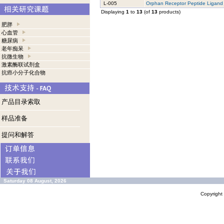
L-005
Orphan Receptor Peptide Ligand 
Displaying
1
to
13
(of
13
products)
肥胖
心血管
糖尿病
老年痴呆
抗微生物
激素酶联试剂盒
抗癌小分子化合物
产品目录索取
样品准备
提问和解答
Saturday 08 August, 2026
Copyrigh