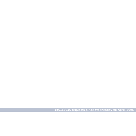
156169646 requests since Wednesday 05 April, 2006