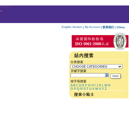
English Version
My Account
|
|
联系我们
|
China
分类搜索
关键字搜索
按字母搜索
A
B
C
D
E
F
G
H
I
J
K
L
M
N
O
P
Q
R
S
T
U
V
W
X
Y
Z