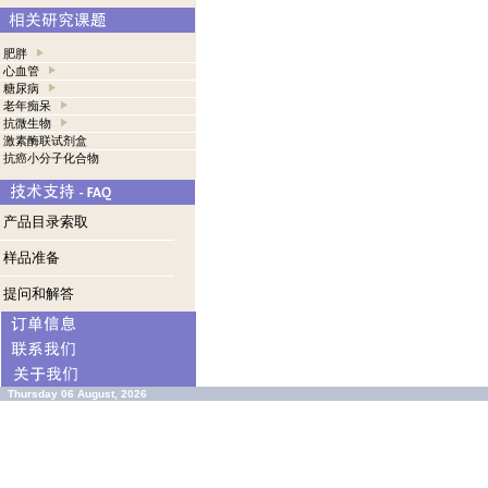
肥胖
心血管
糖尿病
老年痴呆
抗微生物
激素酶联试剂盒
抗癌小分子化合物
产品目录索取
样品准备
提问和解答
Thursday 06 August, 2026