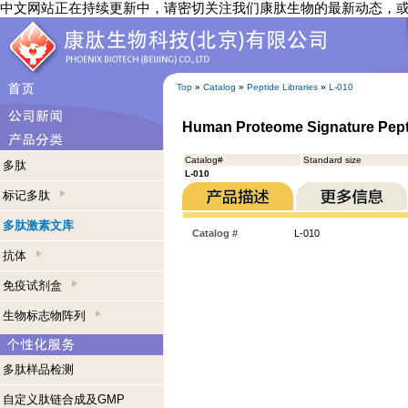
中文网站正在持续更新中，请密切关注我们康肽生物的最新动态，
Top
»
Catalog
»
Peptide Libraries
»
L-010
Human Proteome Signature Pept
Catalog#
Standard size
多肽
L-010
标记多肽
多肽激素文库
Catalog #
L-010
抗体
免疫试剂盒
生物标志物阵列
多肽样品检测
自定义肽链合成及GMP