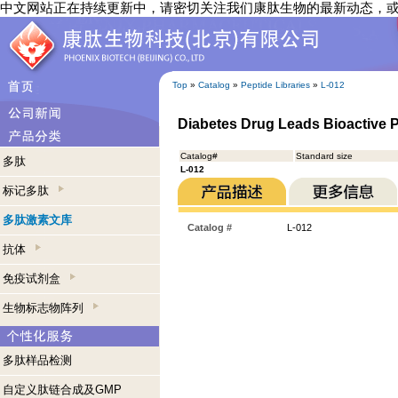
中文网站正在持续更新中，请密切关注我们康肽生物的最新动态，
Top
»
Catalog
»
Peptide Libraries
»
L-012
Diabetes Drug Leads Bioactive P
Catalog#
Standard size
多肽
L-012
标记多肽
多肽激素文库
Catalog #
L-012
抗体
免疫试剂盒
生物标志物阵列
多肽样品检测
自定义肽链合成及GMP