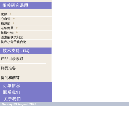
肥胖
心血管
糖尿病
老年痴呆
抗微生物
激素酶联试剂盒
抗癌小分子化合物
产品目录索取
样品准备
提问和解答
Sunday 09 August, 2026