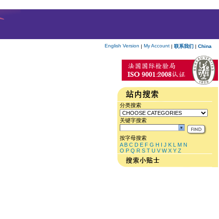
English Version
My Account
|
|
联系我们
|
China
分类搜索
关键字搜索
按字母搜索
A
B
C
D
E
F
G
H
I
J
K
L
M
N
O
P
Q
R
S
T
U
V
W
X
Y
Z