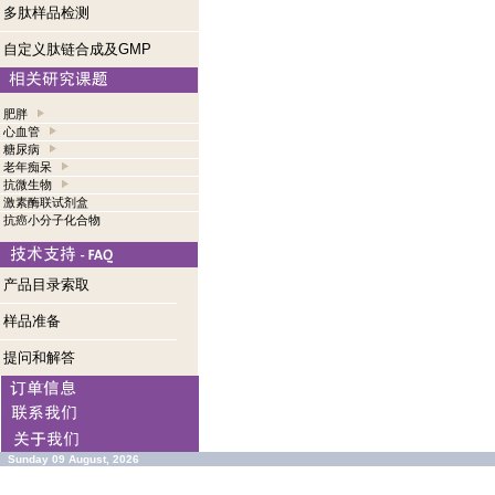
多肽样品检测
自定义肽链合成及GMP
肥胖
心血管
糖尿病
老年痴呆
抗微生物
激素酶联试剂盒
抗癌小分子化合物
产品目录索取
样品准备
提问和解答
Sunday 09 August, 2026