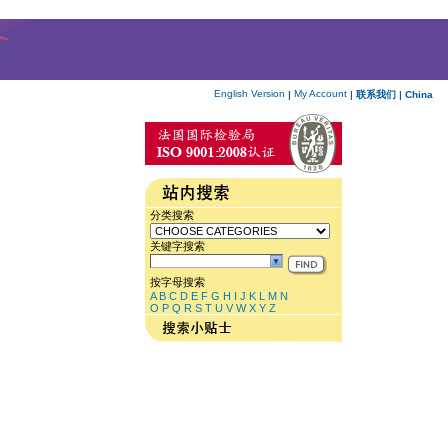
English Version
My Account
|
|
联系我们
|
China
分类搜索
关键字搜索
按字母搜索
A
B
C
D
E
F
G
H
I
J
K
L
M
N
O
P
Q
R
S
T
U
V
W
X
Y
Z