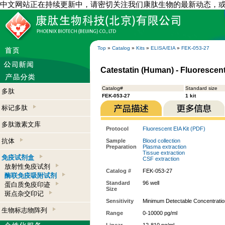
中文网站正在持续更新中，请密切关注我们康肽生物的最新动态，
Top
»
Catalog
»
Kits
»
ELISA/EIA
»
FEK-053-27
Catestatin (Human) - Fluorescent
Catalog#
Standard size
多肽
FEK-053-27
1 kit
标记多肽
多肽激素文库
Protocol
Fluorescent EIA Kit (PDF)
抗体
Sample
Blood collection
Preparation
Plasma extraction
Tissue extraction
免疫试剂盒
CSF extraction
放射性免疫试剂
Catalog #
FEK-053-27
酶联免疫吸附试剂
Standard
96 well
蛋白质免疫印迹
Size
斑点杂交印记
Sensitivity
Minimum Detectable Concentratio
生物标志物阵列
Range
0-10000 pg/ml