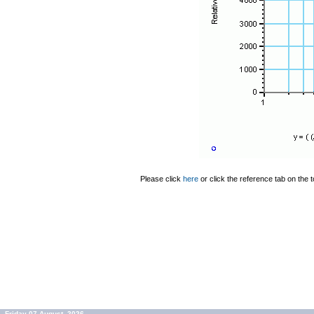
Please click
here
or click the reference tab on the t
Friday 07 August, 2026