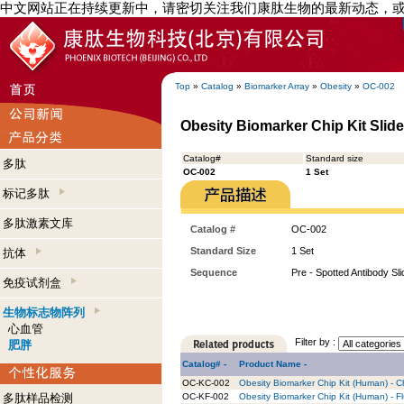
中文网站正在持续更新中，请密切关注我们康肽生物的最新动态，
Top
»
Catalog
»
Biomarker Array
»
Obesity
»
OC-002
Obesity Biomarker Chip Kit Slide
Catalog#
Standard size
多肽
OC-002
1 Set
标记多肽
多肽激素文库
Catalog #
OC-002
Standard Size
1 Set
抗体
Sequence
Pre - Spotted Antibody Sl
免疫试剂盒
生物标志物阵列
心血管
Filter by :
肥胖
Catalog# -
Product Name -
OC-KC-002
Obesity Biomarker Chip Kit (Human) - C
多肽样品检测
OC-KF-002
Obesity Biomarker Chip Kit (Human) - Fl