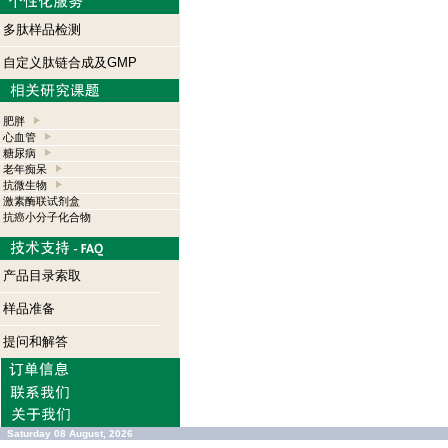
多肽样品检测
自定义肽链合成及GMP
肥胖
心血管
糖尿病
老年痴呆
抗微生物
激素酶联试剂盒
抗癌小分子化合物
产品目录索取
样品准备
提问和解答
Saturday 08 August, 2026