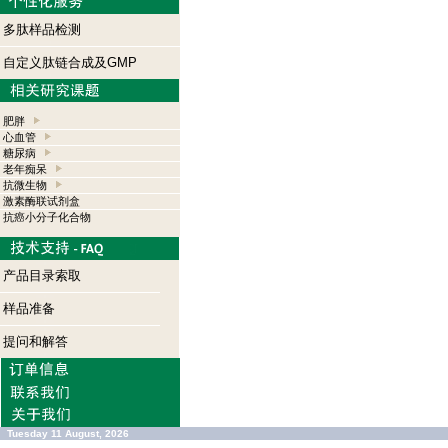
多肽样品检测
自定义肽链合成及GMP
肥胖
心血管
糖尿病
老年痴呆
抗微生物
激素酶联试剂盒
抗癌小分子化合物
产品目录索取
样品准备
提问和解答
Tuesday 11 August, 2026