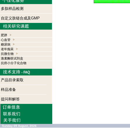
多肽样品检测
自定义肽链合成及GMP
肥胖
心血管
糖尿病
老年痴呆
抗微生物
激素酶联试剂盒
抗癌小分子化合物
产品目录索取
样品准备
提问和解答
Sunday 09 August, 2026