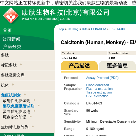
中文网站正在持续更新中，请密切关注我们康肽生物的最新动态，
Top
»
Catalog
»
Kits
»
ELISA/EIA
»
EK-014-03
Calcitonin (Human, Monkey) - EIA
Catalog#
Standard size
多肽
EK-014-03
1 kit
标记多肽
多肽激素文库
Protocol
Assay Protocol (PDF)
抗体
Sample
Blood collection
Preparation
Plasma extraction
Tissue extraction
免疫试剂盒
CSF extraction
放射性免疫试剂
Catalog #
EK-014-03
酶联免疫吸附试剂
Standard
96 wells
蛋白质免疫印迹
Size
斑点杂交印记
Sensitivity
Minimum Detectable Concentratio
生物标志物阵列
Range
0-100 ng/ml