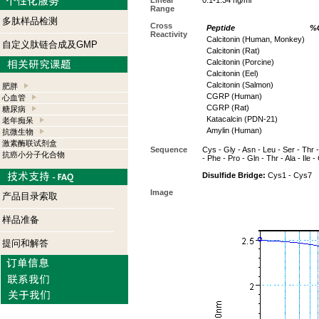
Linear
0.1-1.34 ng/ml
Range
多肽样品检测
Cross
Peptide
%C
Reactivity
Calcitonin (Human, Monkey)
自定义肽链合成及GMP
Calcitonin (Rat)
Calcitonin (Porcine)
Calcitonin (Eel)
Calcitonin (Salmon)
肥胖
CGRP (Human)
心血管
CGRP (Rat)
糖尿病
Katacalcin (PDN-21)
老年痴呆
Amylin (Human)
抗微生物
激素酶联试剂盒
Sequence
Cys - Gly - Asn - Leu - Ser - Thr -
抗癌小分子化合物
- Phe - Pro - Gln - Thr - Ala - Ile -
Disulfide Bridge:
Cys1 - Cys7
Image
产品目录索取
样品准备
提问和解答