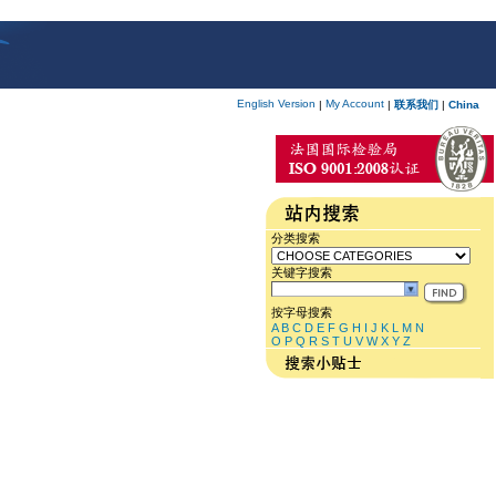
English Version
My Account
|
|
联系我们
|
China
分类搜索
关键字搜索
按字母搜索
A
B
C
D
E
F
G
H
I
J
K
L
M
N
O
P
Q
R
S
T
U
V
W
X
Y
Z