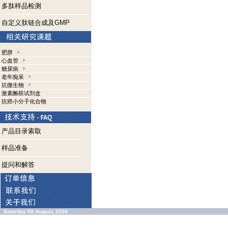
多肽样品检测
自定义肽链合成及GMP
肥胖
心血管
糖尿病
老年痴呆
抗微生物
激素酶联试剂盒
抗癌小分子化合物
产品目录索取
样品准备
提问和解答
Saturday 08 August, 2026