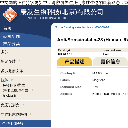
中文网站正在持续更新中，请密切关注我们康肽生物的最新动态，
Top
»
Catalog
»
Antibodies
»
MB-060-14
Anti-Somatostatin-28 (Human, R
Catalog#
Standard size
多肽
MB-060-14
1 ml
标记多肽
多肽激素文库
Catalog #
MB-060-14
抗体
Family
MagBead
免疫组化抗体
Standard Size
1 ml
纯化免疫球蛋白
Species
Human, Rat, Mouse, Porc
抗体标记
免疫试剂盒
生物标志物阵列