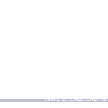
156225644 requests since Wednesday 05 April, 2006