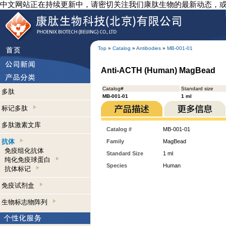
中文网站正在持续更新中，请密切关注我们康肽生物的最新动态，
Top
»
Catalog
»
Antibodies
»
MB-001-01
Anti-ACTH (Human) MagBead
Catalog#
Standard size
多肽
MB-001-01
1 ml
标记多肽
多肽激素文库
Catalog #
MB-001-01
抗体
Family
MagBead
免疫组化抗体
Standard Size
1 ml
纯化免疫球蛋白
Species
Human
抗体标记
免疫试剂盒
生物标志物阵列