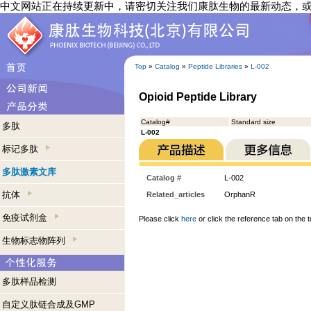
中文网站正在持续更新中，请密切关注我们康肽生物的最新动态，
Top
»
Catalog
»
Peptide Libraries
»
L-002
Opioid Peptide Library
Catalog#
Standard size
多肽
L-002
标记多肽
多肽激素文库
Catalog #
L-002
抗体
Related_articles
OrphanR
免疫试剂盒
Please click
here
or click the reference tab on the t
生物标志物阵列
多肽样品检测
自定义肽链合成及GMP