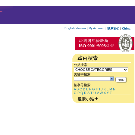
English Version
My Account
|
|
联系我们
|
China
分类搜索
关键字搜索
按字母搜索
A
B
C
D
E
F
G
H
I
J
K
L
M
N
O
P
Q
R
S
T
U
V
W
X
Y
Z