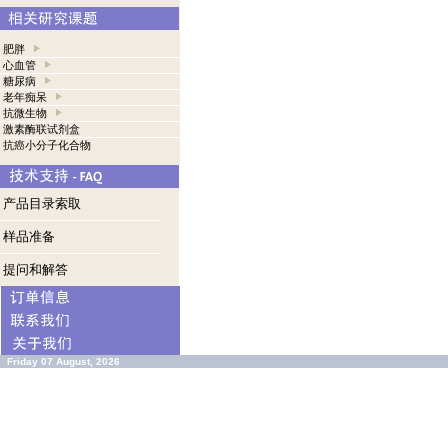
肥胖
心血管
糖尿病
老年痴呆
抗微生物
激素酶联试剂盒
抗癌小分子化合物
产品目录索取
样品准备
提问和解答
Friday 07 August, 2026