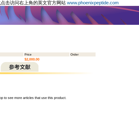
或点击访问右上角的英文官方网站
www.phoenixpeptide.com
Price
Order
$2,000.00
op to see more articles that use this product.