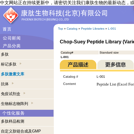
中文网站正在持续更新中，请密切关注我们康肽生物的最新动态，
Top
»
Catalog
»
Peptide Libraries
»
L-001
Chop-Suey Peptide Library (Varie
Catalog#
Standard size
多肽
L-001
标记多肽
多肽激素文库
Catalog #
L-001
抗体
Content
Peptide List (Excel Fo
免疫试剂盒
生物标志物阵列
多肽样品检测
自定义肽链合成及GMP