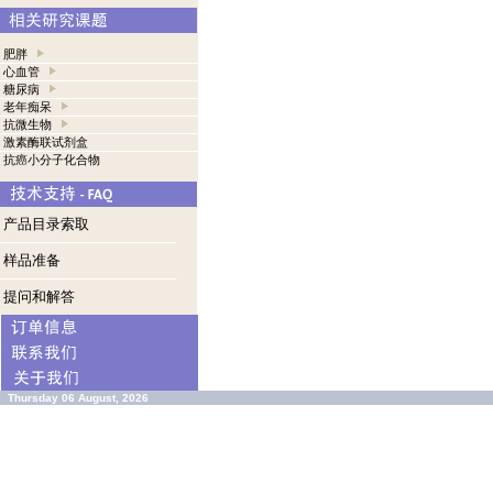
肥胖
心血管
糖尿病
老年痴呆
抗微生物
激素酶联试剂盒
抗癌小分子化合物
产品目录索取
样品准备
提问和解答
Thursday 06 August, 2026