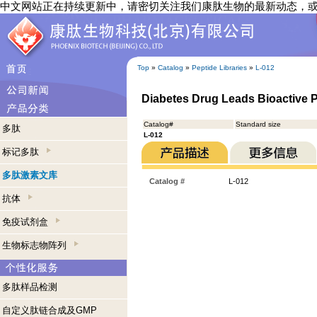
中文网站正在持续更新中，请密切关注我们康肽生物的最新动态，
Top
»
Catalog
»
Peptide Libraries
»
L-012
Diabetes Drug Leads Bioactive P
Catalog#
Standard size
多肽
L-012
标记多肽
多肽激素文库
Catalog #
L-012
抗体
免疫试剂盒
生物标志物阵列
多肽样品检测
自定义肽链合成及GMP