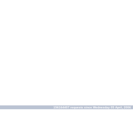
156164407 requests since Wednesday 05 April, 2006