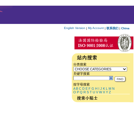
English Version
My Account
|
|
联系我们
|
China
分类搜索
关键字搜索
按字母搜索
A
B
C
D
E
F
G
H
I
J
K
L
M
N
O
P
Q
R
S
T
U
V
W
X
Y
Z