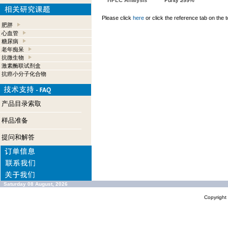
HPLC Analysis
Purity ≥99%
Please click
here
or click the reference tab on the t
肥胖
心血管
糖尿病
老年痴呆
抗微生物
激素酶联试剂盒
抗癌小分子化合物
产品目录索取
样品准备
提问和解答
Saturday 08 August, 2026
Copyrigh