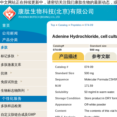
中文网站正在持续更新中，请密切关注我们康肽生物的最新动态，
Top
»
Catalog
»
Peptides
»
074-09
Adenine Hydrochloride, cell cul
Catalog#
Standard size
多肽
074-09
500 mg
标记多肽
多肽激素文库
Catalog #
074-09
抗体
Standard Size
500 mg
Sequence
Molecular Formula:C5H5N
免疫试剂盒
M.W
171.59
生物标志物阵列
Solubility
50 mg/ml in warm water.
Storage Condition
Store product in DRY form
Appearance
Off-white powder
多肽样品检测
Content
The contents of this vial
自定义肽链合成及GMP