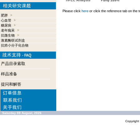
HPLC Analysis
Purity ≥99%
Please click
here
or click the reference tab on the t
肥胖
心血管
糖尿病
老年痴呆
抗微生物
激素酶联试剂盒
抗癌小分子化合物
产品目录索取
样品准备
提问和解答
Saturday 08 August, 2026
Copyrigh