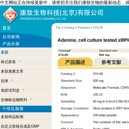
中文网站正在持续更新中，请密切关注我们康肽生物的最新动态，
Top
»
Catalog
»
Peptides
»
074-08
Adenine, cell culture tested ≥99
Catalog#
Standard size
多肽
074-08
500 mg
标记多肽
多肽激素文库
Catalog #
074-08
抗体
Standard Size
500 mg
Sequence
Molecular Formula: C5H
免疫试剂盒
M.W
135.13
生物标志物阵列
Solubility
80 mg in 4 ml of 0.5M HCl
Storage Condition
Store product in DRY form
Appearance
Off-white powder
多肽样品检测
Content
The contents of this vial
自定义肽链合成及GMP