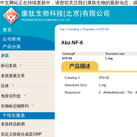
中文网站正在持续更新中，请密切关注我们康肽生物的最新动态，
Top
»
Catalog
»
Peptides
»
070-02
Abz-NF-6
Catalog#
Standard size
多肽
070-02
1 mg
标记多肽
多肽激素文库
Catalog #
070-02
Standard Size
1 mg
抗体
Sequence
2 - Aminobenzoyl - Thr - I
免疫试剂盒
生物标志物阵列
多肽样品检测
自定义肽链合成及GMP