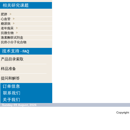
肥胖
心血管
糖尿病
老年痴呆
抗微生物
激素酶联试剂盒
抗癌小分子化合物
产品目录索取
样品准备
提问和解答
Sunday 09 August, 2026
Copyrigh