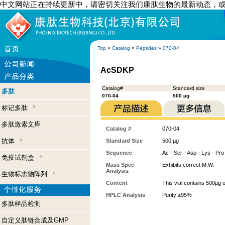
中文网站正在持续更新中，请密切关注我们康肽生物的最新动态，
Top
»
Catalog
»
Peptides
»
070-04
AcSDKP
Catalog#
Standard size
多肽
070-04
500 µg
标记多肽
多肽激素文库
Catalog #
070-04
抗体
Standard Size
500 µg
Sequence
Ac - Ser - Asp - Lys - Pro
免疫试剂盒
Mass Spec
Exhibits correct M.W.
Analysis
生物标志物阵列
Content
This vial contains 500µg 
HPLC Analysis
Purity ≥95%
多肽样品检测
自定义肽链合成及GMP