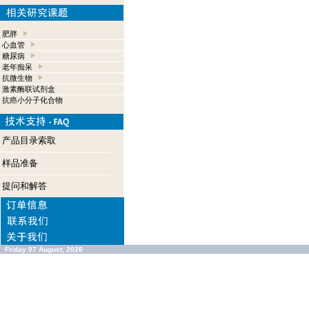
肥胖
心血管
糖尿病
老年痴呆
抗微生物
激素酶联试剂盒
抗癌小分子化合物
产品目录索取
样品准备
提问和解答
Friday 07 August, 2026