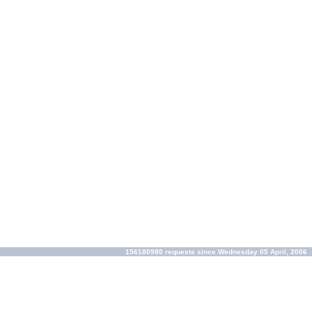
156180980 requests since Wednesday 05 April, 2006