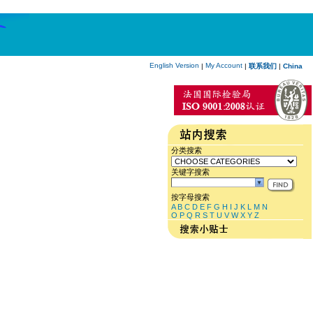
English Version
My Account
|
|
联系我们
|
China
分类搜索
关键字搜索
按字母搜索
A
B
C
D
E
F
G
H
I
J
K
L
M
N
O
P
Q
R
S
T
U
V
W
X
Y
Z