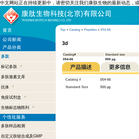
中文网站正在持续更新中，请密切关注我们康肽生物的最新动态，
Top
»
Catalog
»
Peptides
»
054-66
3d
Catalog#
Standard size
多肽
054-66
500 µg
标记多肽
多肽激素文库
Catalog #
054-66
抗体
Standard Size
500 µg
免疫试剂盒
生物标志物阵列
多肽样品检测
自定义肽链合成及GMP