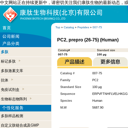
中文网站正在持续更新中，请密切关注我们康肽生物的最新动态，
Top
»
Catalog
»
Peptides
»
007-75
PC2, prepro (26-75) (Human)
Catalog#
Standard size
多肽
007-75
100 µg
标记多肽
多肽激素文库
Catalog #
007-75
抗体
Family
PC2
Standard Size
100 µg
免疫试剂盒
Sequence
ERPVFTNHFLVELHKGG
生物标志物阵列
Species
Human
M.W
5687.90
多肽样品检测
自定义肽链合成及GMP