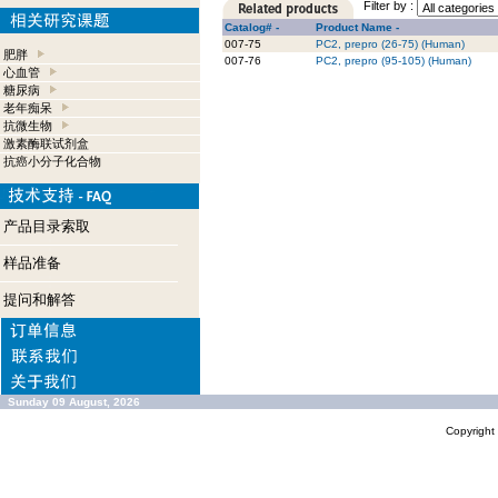
Filter by :
Catalog# -
Product Name -
007-75
PC2, prepro (26-75) (Human)
肥胖
007-76
PC2, prepro (95-105) (Human)
心血管
糖尿病
老年痴呆
抗微生物
激素酶联试剂盒
抗癌小分子化合物
产品目录索取
样品准备
提问和解答
Sunday 09 August, 2026
Copyrigh