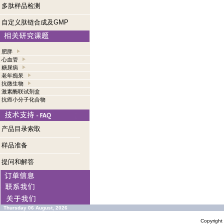
多肽样品检测
自定义肽链合成及GMP
肥胖
心血管
糖尿病
老年痴呆
抗微生物
激素酶联试剂盒
抗癌小分子化合物
产品目录索取
样品准备
提问和解答
Thursday 06 August, 2026
Copyrigh