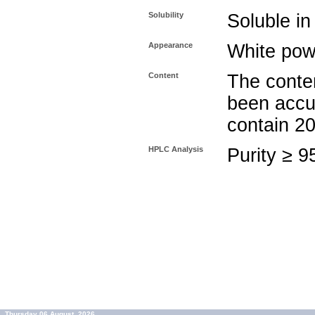
Solubility
Soluble in
Appearance
White pow
Content
The conten
been accu
contain 2
HPLC Analysis
Purity ≥ 
Thursday 06 August, 2026