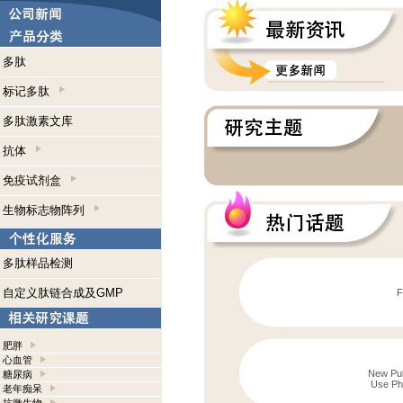
多肽
标记多肽
多肽激素文库
抗体
免疫试剂盒
生物标志物阵列
多肽样品检测
自定义肽链合成及GMP
F
肥胖
心血管
New Publ
糖尿病
Use Pho
老年痴呆