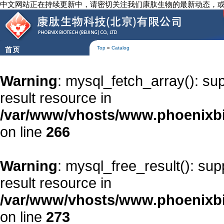
中文网站正在持续更新中，请密切关注我们康肽生物的最新动态，
Top
»
Catalog
Warning
: mysql_fetch_array(): su
result resource in
/var/www/vhosts/www.phoenixbi
on line
266
Warning
: mysql_free_result(): su
result resource in
/var/www/vhosts/www.phoenixbi
on line
273