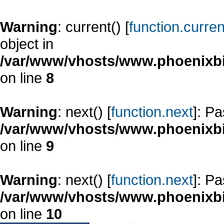
Warning
: current() [
function.curren
object in
/var/www/vhosts/www.phoenixbi
on line
8
Warning
: next() [
function.next
]: Pa
/var/www/vhosts/www.phoenixbi
on line
9
Warning
: next() [
function.next
]: Pa
/var/www/vhosts/www.phoenixbi
on line
10