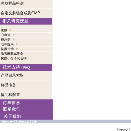
多肽样品检测
自定义肽链合成及GMP
肥胖
心血管
糖尿病
老年痴呆
抗微生物
激素酶联试剂盒
抗癌小分子化合物
产品目录索取
样品准备
提问和解答
Sunday 09 August, 2026
Copyrigh