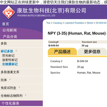
中文网站正在持续更新中，请密切关注我们康肽生物的最新动态，
Top
»
Catalog
»
Labeled Peptides
»
Biotin
»
B-049-04
NPY (3-35) (Human, Rat, Mouse) 
Catalog#
Standard size
多肽
B-049-04
20 µg
标记多肽
荧光标记
放射性标记
Catalog #
B-049-04
生物素标记
Standard Size
20 µg
多肽激素文库
Species
Human, Rat, Mouse
抗体
免疫试剂盒
生物标志物阵列