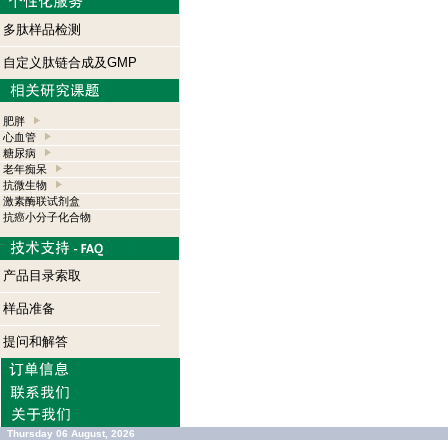
多肽样品检测
自定义肽链合成及GMP
肥胖
心血管
糖尿病
老年痴呆
抗微生物
激素酶联试剂盒
抗癌小分子化合物
产品目录索取
样品准备
提问和解答
Thursday 06 August, 2026