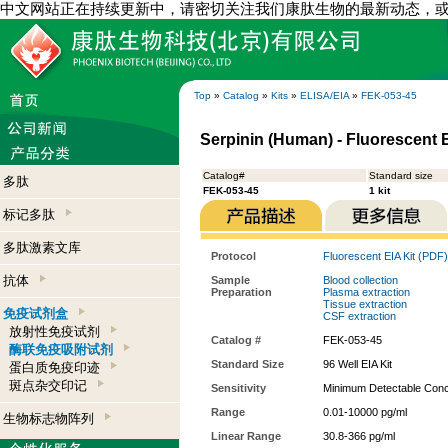
中文网站正在持续更新中，请密切关注我们康肽生物的最新动态，
Top
»
Catalog
»
Kits
»
ELISA/EIA
»
FEK-053-45
Serpinin (Human) - Fluorescent E
Catalog#
Standard size
多肽
FEK-053-45
1 kit
标记多肽
多肽激素文库
Protocol
Fluorescent EIA Kit (PDF)
抗体
Sample
Blood collection
Preparation
Plasma extraction
Tissue extraction
免疫试剂盒
CSF extraction
放射性免疫试剂
Catalog #
FEK-053-45
酶联免疫吸附试剂
Standard Size
96 Well EIA Kit
蛋白质免疫印迹
斑点杂交印记
Sensitivity
Minimum Detectable Conce
Range
0.01-10000 pg/ml
生物标志物阵列
Linear Range
30.8-366 pg/ml