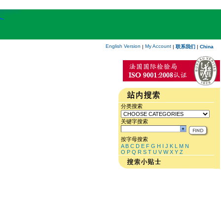
English Version
My Account
|
|
联系我们
|
China
分类搜索
关键字搜索
按字母搜索
A
B
C
D
E
F
G
H
I
J
K
L
M
N
O
P
Q
R
S
T
U
V
W
X
Y
Z