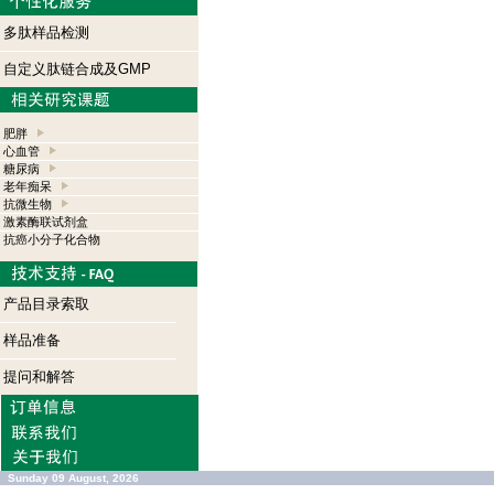
多肽样品检测
自定义肽链合成及GMP
肥胖
心血管
糖尿病
老年痴呆
抗微生物
激素酶联试剂盒
抗癌小分子化合物
产品目录索取
样品准备
提问和解答
Sunday 09 August, 2026