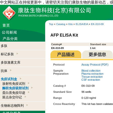
中文网站正在持续更新中，请密切关注我们康肽生物的最新动态，
Top
»
Catalog
»
Kits
»
ELISA/EIA
»
EK-310-09
AFP ELISA Kit
Catalog#
Standard size
多肽
EK-310-09
1 kit
标记多肽
多肽激素文库
Protocol
Assay Protocol (PDF)
抗体
Sample
Blood collection
Preparation
Plasma extraction
Tissue extraction
免疫试剂盒
CSF extraction
放射性免疫试剂
Catalog #
EK-310-09
酶联免疫吸附试剂
Standard Size
96 wells
蛋白质免疫印迹
斑点杂交印记
Range
0-120 ng/ml
Cross Reactivity
This kit has been validat
生物标志物阵列