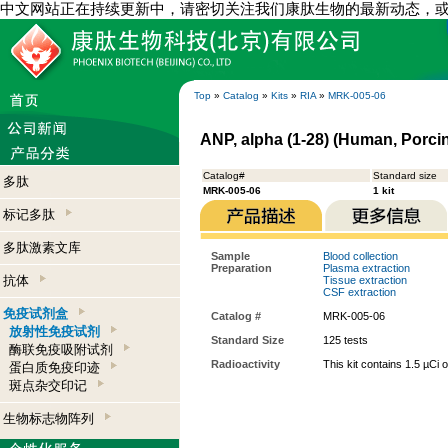
中文网站正在持续更新中，请密切关注我们康肽生物的最新动态，
Top
»
Catalog
»
Kits
»
RIA
»
MRK-005-06
ANP, alpha (1-28) (Human, Porcin
Catalog#
Standard size
多肽
MRK-005-06
1 kit
标记多肽
多肽激素文库
Sample
Blood collection
Preparation
Plasma extraction
抗体
Tissue extraction
CSF extraction
免疫试剂盒
Catalog #
MRK-005-06
放射性免疫试剂
Standard Size
125 tests
酶联免疫吸附试剂
Radioactivity
This kit contains 1.5 µCi 
蛋白质免疫印迹
斑点杂交印记
生物标志物阵列