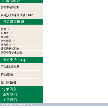
多肽样品检测
自定义肽链合成及GMP
肥胖
心血管
糖尿病
老年痴呆
抗微生物
激素酶联试剂盒
抗癌小分子化合物
产品目录索取
样品准备
提问和解答
Saturday 08 August, 2026