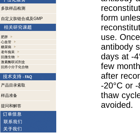
reconstitut
多肽样品检测
form unle
自定义肽链合成及GMP
reconstitu
use. Once 
肥胖
心血管
antibody s
糖尿病
老年痴呆
days at -4
抗微生物
激素酶联试剂盒
few months
抗癌小分子化合物
after reco
-20°C or 
产品目录索取
thaw cycle
样品准备
avoided.
提问和解答