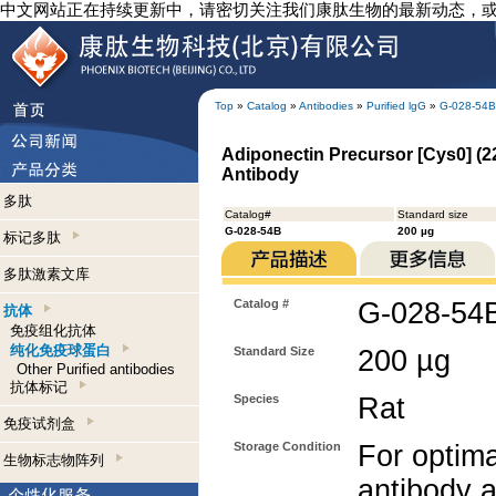
中文网站正在持续更新中，请密切关注我们康肽生物的最新动态，
Top
»
Catalog
»
Antibodies
»
Purified lgG
»
G-028-54B
Adiponectin Precursor [Cys0] (22
Antibody
多肽
Catalog#
Standard size
G-028-54B
200 µg
标记多肽
多肽激素文库
Catalog #
G-028-54
抗体
免疫组化抗体
纯化免疫球蛋白
Standard Size
200 µg
Other Purified antibodies
抗体标记
Species
Rat
免疫试剂盒
Storage Condition
For optima
生物标志物阵列
antibody a