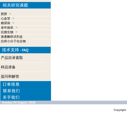
肥胖
心血管
糖尿病
老年痴呆
抗微生物
激素酶联试剂盒
抗癌小分子化合物
产品目录索取
样品准备
提问和解答
Sunday 09 August, 2026
Copyrigh