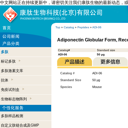
中文网站正在持续更新中，请密切关注我们康肽生物的最新动态，
Top
»
Catalog
»
Peptides
»
ADI-06
Adiponectin Globular Form, Re
Catalog#
Standard size
多肽
ADI-06
50 µg
标记多肽
多肽激素文库
Catalog #
ADI-06
抗体
Standard Size
50 µg
Species
Mouse
免疫试剂盒
生物标志物阵列
多肽样品检测
自定义肽链合成及GMP