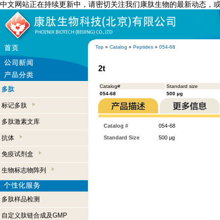
中文网站正在持续更新中，请密切关注我们康肽生物的最新动态，
Top
»
Catalog
»
Peptides
»
054-68
2t
Catalog#
Standard size
多肽
054-68
500 µg
标记多肽
多肽激素文库
Catalog #
054-68
抗体
Standard Size
500 µg
免疫试剂盒
生物标志物阵列
多肽样品检测
自定义肽链合成及GMP