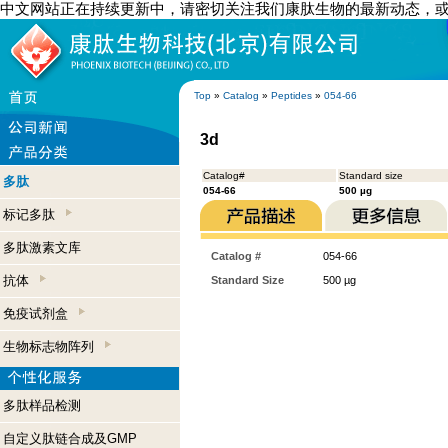
中文网站正在持续更新中，请密切关注我们康肽生物的最新动态，
Top
»
Catalog
»
Peptides
»
054-66
3d
Catalog#
Standard size
多肽
054-66
500 µg
标记多肽
多肽激素文库
Catalog #
054-66
抗体
Standard Size
500 µg
免疫试剂盒
生物标志物阵列
多肽样品检测
自定义肽链合成及GMP