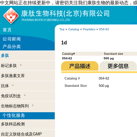
中文网站正在持续更新中，请密切关注我们康肽生物的最新动态，
Top
»
Catalog
»
Peptides
»
054-62
1d
Catalog#
Standard size
多肽
054-62
500 µg
标记多肽
多肽激素文库
Catalog #
054-62
抗体
Standard Size
500 µg
免疫试剂盒
生物标志物阵列
多肽样品检测
自定义肽链合成及GMP