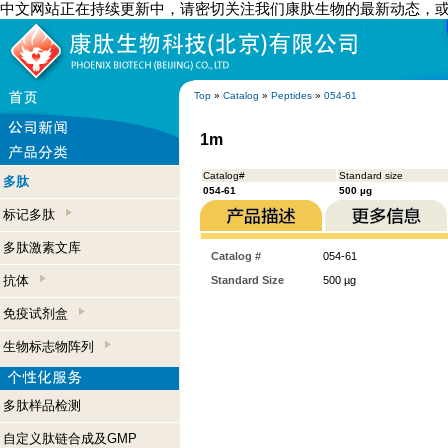
中文网站正在持续更新中，请密切关注我们康肽生物的最新动态，
Top
»
Catalog
»
Peptides
»
054-61
1m
Catalog#
Standard size
多肽
054-61
500 µg
标记多肽
多肽激素文库
Catalog #
054-61
抗体
Standard Size
500 µg
免疫试剂盒
生物标志物阵列
多肽样品检测
自定义肽链合成及GMP