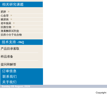
肥胖
心血管
糖尿病
老年痴呆
抗微生物
激素酶联试剂盒
抗癌小分子化合物
产品目录索取
样品准备
提问和解答
Sunday 09 August, 2026
Copyrigh