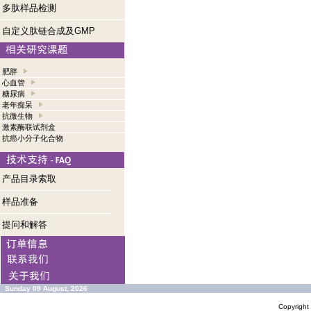
多肽样品检测
自定义肽链合成及GMP
肥胖
心血管
糖尿病
老年痴呆
抗微生物
激素酶联试剂盒
抗癌小分子化合物
产品目录索取
样品准备
提问和解答
Sunday 09 August, 2026
Copyrigh