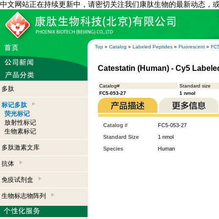
中文网站正在持续更新中，请密切关注我们康肽生物的最新动态，
Top
»
Catalog
»
Labeled Peptides
»
Fluorescent
»
FC5
Catestatin (Human) - Cy5 Labele
Catalog#
Standard size
多肽
FC5-053-27
1 nmol
标记多肽
荧光标记
放射性标记
Catalog #
FC5-053-27
生物素标记
Standard Size
1 nmol
多肽激素文库
Species
Human
抗体
免疫试剂盒
生物标志物阵列